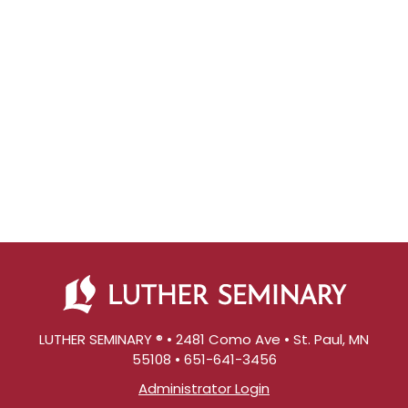
LUTHER SEMINARY ® • 2481 Como Ave • St. Paul, MN
55108 • 651-641-3456
Administrator Login